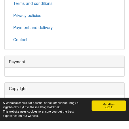
Terms and conditions
Privacy policies
Payment and delivery
Contact
Payment
Copyright
Copyright © 2022. Miskolci Egyetem Informatikai Szolgáltató
A weboldal cookie-kat használ annak érdekében, hogy a
Rendben
Központ
legjobb élményt nyújthassa látogatóinknak.
Got it
This website uses cookies to ensure you get the best
experience on our website.