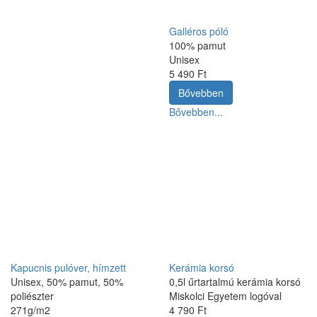
Galléros póló
100% pamut
Unisex
5 490 Ft
Bővebben
Bővebben...
Kapucnis pulóver, hímzett
Kerámia korsó
Unisex, 50% pamut, 50%
0,5l űrtartalmú kerámia korsó
poliészter
Miskolci Egyetem logóval
271g/m2
4 790 Ft