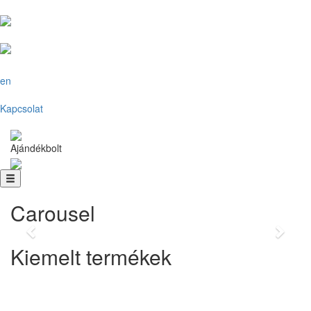
en
Kapcsolat
Ajándékbolt
Kedvenc pulcsik
Válassz egyet kedvenc pulóvereink közül!
Carousel
Previous
Next
Kiemelt termékek