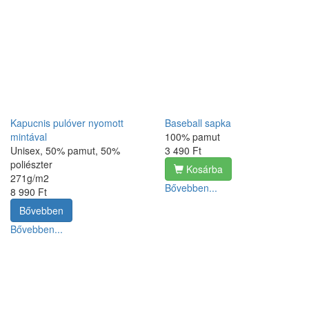
Kapucnis pulóver nyomott
Baseball sapka
mintával
100% pamut
Unisex, 50% pamut, 50%
3 490 Ft
poliészter
Kosárba
271g/m2
Bővebben...
8 990 Ft
Bővebben
Bővebben...