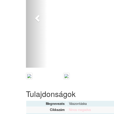
Tulajdonságok
Megnevezés
Vászontáska
Cikkszám
Nincs megadva