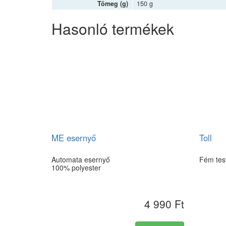
Tömeg (g)
150 g
Hasonló termékek
ME esernyő
Toll
Automata esernyő
Fém test
100% polyester
4 990 Ft