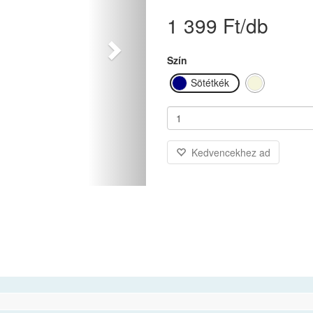
1 399 Ft/db
Szín
Sötétkék
Bézs
Kedvencekhez ad