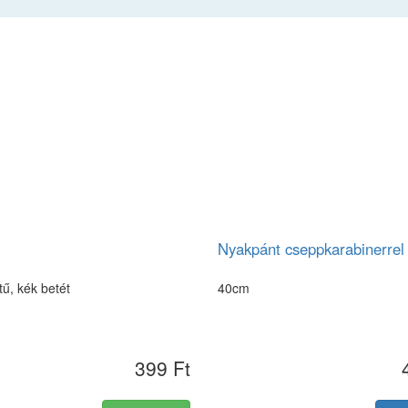
Nyakpánt cseppkarabinerrel
ű, kék betét
40cm
399 Ft