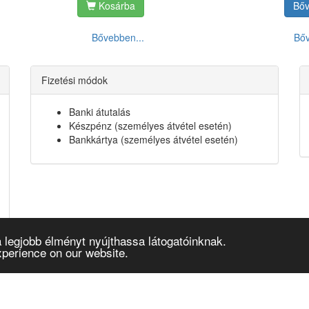
Kosárba
Bő
Bővebben...
Bőv
Fizetési módok
Banki átutalás
Készpénz (személyes átvétel esetén)
Bankkártya (személyes átvétel esetén)
 legjobb élményt nyújthassa látogatóinknak.
xperience on our website.