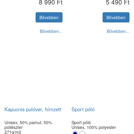
8 990 Ft
5 490 Ft
S
M
L
XL
XXL
Bővebben
Bővebben
Bővebben...
Bővebben...
Kapucnis pulóver, hímzett
Sport póló
Unisex, 50% pamut, 50%
Sport póló
poliészter
Unisex, 100% polyester
271g/m2