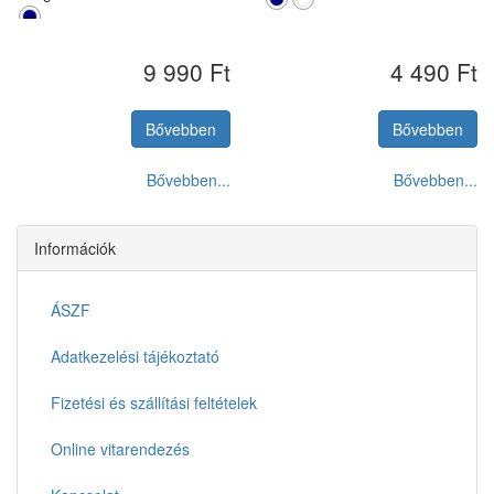
S
M
L
XL
XXL
9 990 Ft
4 490 Ft
S
M
L
XL
XXL
Bővebben
Bővebben
Bővebben...
Bővebben...
Információk
ÁSZF
Adatkezelési tájékoztató
Fizetési és szállítási feltételek
Online vitarendezés