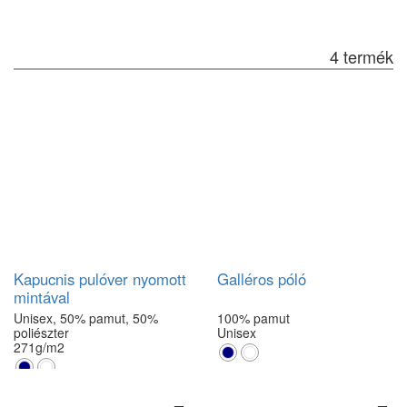
4 termék
Kapucnis pulóver nyomott
Galléros póló
mintával
Unisex, 50% pamut, 50%
100% pamut
poliészter
Unisex
271g/m2
S
M
L
XL
XXL