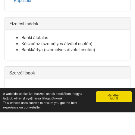
Kapcsolat
Fizetési módok
Banki átutalás
Készpénz (személyes átvétel esetén)
Bankkártya (személyes átvétel esetén)
Szerzői jogok
Copyright © 2022. Miskolci Egyetem Informatikai Szolgáltató
A weboldal cookie-kat használ annak érdekében, hogy a
Központ
Rendben
legjobb élményt nyújthassa látogatóinknak.
Got it
This website uses cookies to ensure you get the best
experience on our website.