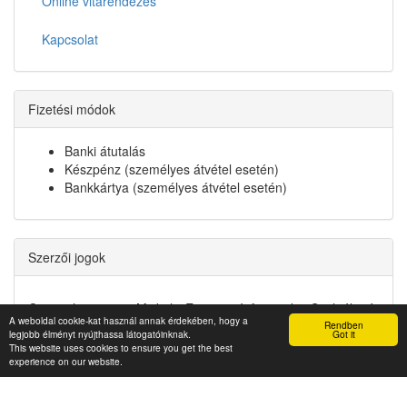
Online vitarendezés
Kapcsolat
Fizetési módok
Banki átutalás
Készpénz (személyes átvétel esetén)
Bankkártya (személyes átvétel esetén)
Szerzői jogok
Copyright © 2022. Miskolci Egyetem Informatikai Szolgáltató
A weboldal cookie-kat használ annak érdekében, hogy a
Központ
Rendben
legjobb élményt nyújthassa látogatóinknak.
Got it
This website uses cookies to ensure you get the best
experience on our website.