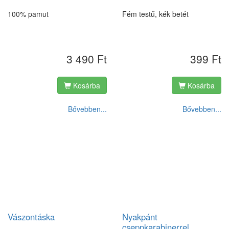
100% pamut
Fém testű, kék betét
3 490 Ft
399 Ft
Kosárba
Kosárba
Bővebben...
Bővebben...
Vászontáska
Nyakpánt
cseppkarabinerrel