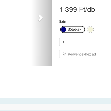
1 399 Ft/db
Szín
Sötétkék
Bézs
Kedvencekhez ad