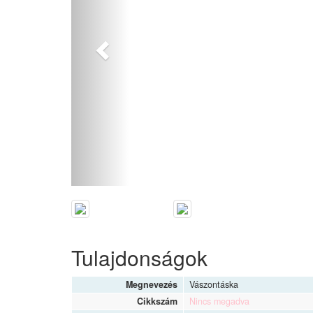
Tulajdonságok
Megnevezés
Vászontáska
Cikkszám
Nincs megadva