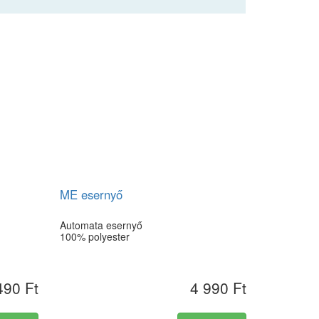
ME esernyő
Automata esernyő
100% polyester
490 Ft
4 990 Ft