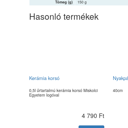
Tömeg (g)
150 g
Hasonló termékek
Kerámia korsó
Nyakpá
0,5l űrtartalmú kerámia korsó Miskolci
40cm
Egyetem logóval
4 790 Ft