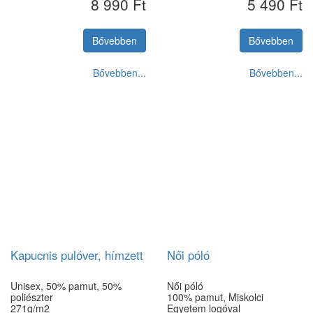
8 990 Ft
5 490 Ft
S
M
L
XL
XXL
Bővebben
Bővebben
Bővebben...
Bővebben...
Kapucnis pulóver, hímzett
Női póló
Unisex, 50% pamut, 50%
Női póló
poliészter
100% pamut, Miskolci
271g/m2
Egyetem logóval