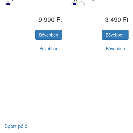
9 990 Ft
3 490 Ft
S
M
L
XL
XXL
S
M
L
XL
XXL
Bővebben
Bővebben
Bővebben...
Bővebben...
Sport póló