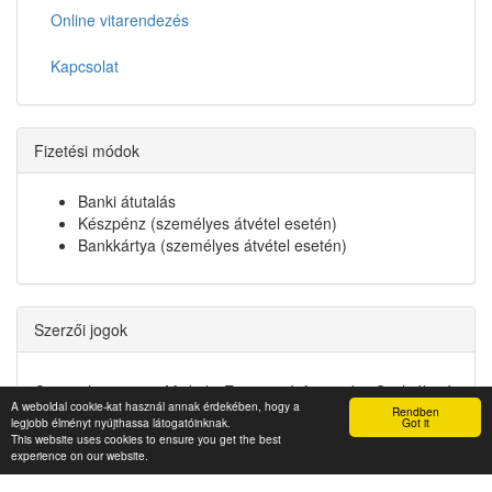
Online vitarendezés
Kapcsolat
Fizetési módok
Banki átutalás
Készpénz (személyes átvétel esetén)
Bankkártya (személyes átvétel esetén)
Szerzői jogok
Copyright © 2022. Miskolci Egyetem Informatikai Szolgáltató
A weboldal cookie-kat használ annak érdekében, hogy a
Központ
Rendben
legjobb élményt nyújthassa látogatóinknak.
Got it
This website uses cookies to ensure you get the best
experience on our website.