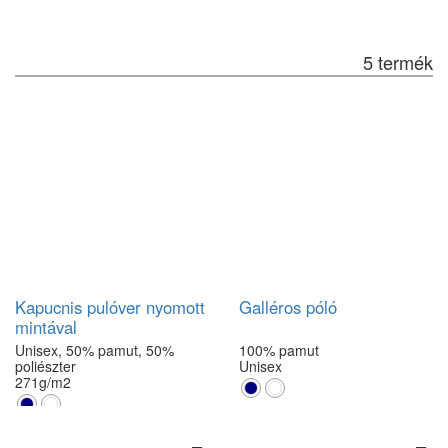
5 termék
Kapucnis pulóver nyomott
Galléros póló
mintával
Unisex, 50% pamut, 50%
100% pamut
poliészter
Unisex
271g/m2
S
M
L
XL
XXL