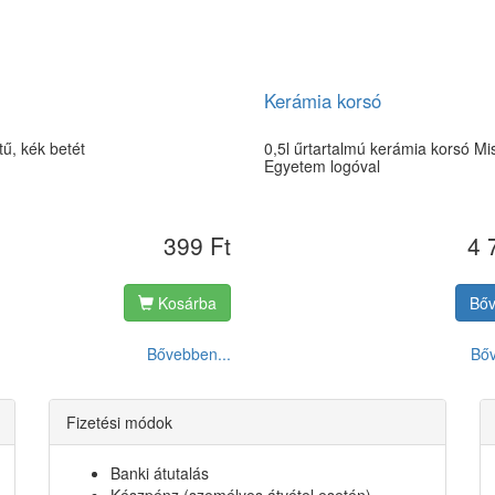
Kerámia korsó
ű, kék betét
0,5l űrtartalmú kerámia korsó Mis
Egyetem logóval
399 Ft
4 
Kosárba
Bő
Bővebben...
Bőv
Fizetési módok
Banki átutalás
Készpénz (személyes átvétel esetén)