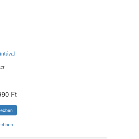
intával
ter
990 Ft
vebben
ebben...