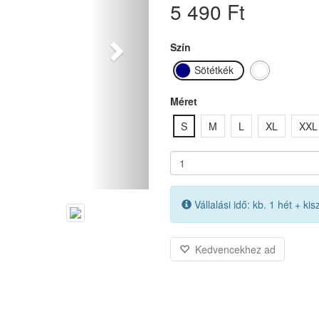
5 490 Ft
Szín
Sötétkék
Fehér
Méret
S
M
L
XL
XXL
Vállalási idő: kb. 1 hét + kisz
Kedvencekhez ad