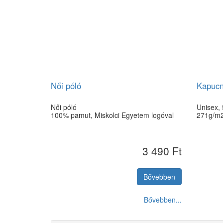
Női póló
Kapucni
Női póló
Unisex,
100% pamut, Miskolci Egyetem logóval
271g/m
3 490 Ft
Bővebben
Bővebben...